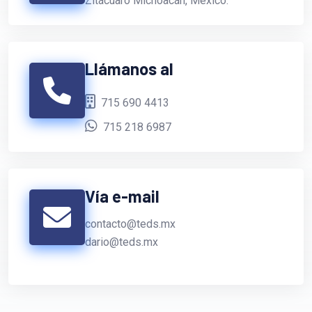
Zitácuaro Michoacán, México.
Llámanos al
715 690 4413
715 218 6987
Vía e-mail
contacto@teds.mx
dario@teds.mx